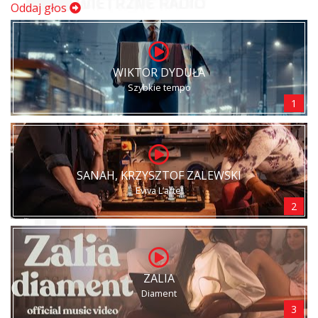
Oddaj głos
WIKTOR DYDUŁA
Szybkie tempo
1
SANAH, KRZYSZTOF ZALEWSKI
Eviva L’arte!
2
ZALIA
Diament
3