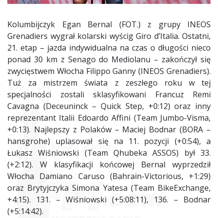
Kolumbijczyk Egan Bernal (FOT.) z grupy INEOS
Grenadiers wygrał kolarski wyścig Giro d’Italia. Ostatni,
21. etap – jazda indywidualna na czas o długości nieco
ponad 30 km z Senago do Mediolanu – zakończył się
zwycięstwem Włocha Filippo Ganny (INEOS Grenadiers).
Tuż za mistrzem świata z zeszłego roku w tej
specjalności zostali sklasyfikowani Francuz Remi
Cavagna (Deceuninck – Quick Step, +0:12) oraz inny
reprezentant Italii Edoardo Affini (Team Jumbo-Visma,
+0:13). Najlepszy z Polaków – Maciej Bodnar (BORA –
hansgrohe) uplasował się na 11. pozycji (+0:54), a
Łukasz Wiśniowski (Team Qhubeka ASSOS) był 33.
(+2:12). W klasyfikacji końcowej Bernal wyprzedził
Włocha Damiano Caruso (Bahrain-Victorious, +1:29)
oraz Brytyjczyka Simona Yatesa (Team BikeExchange,
+4:15). 131. – Wiśniowski (+5:08:11), 136. – Bodnar
(+5:14:42).