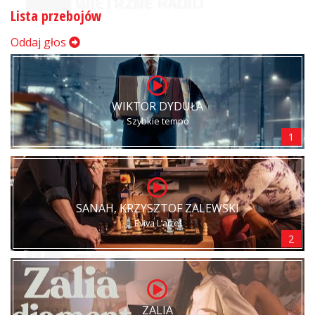
Lista przebojów
Oddaj głos
WIKTOR DYDUŁA
Szybkie tempo
1
SANAH, KRZYSZTOF ZALEWSKI
Eviva L’arte!
2
ZALIA