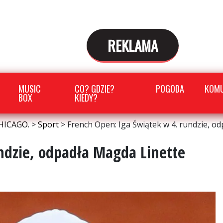
REKLAMA
MUSIC
CO? GDZIE?
POGODA
KOMU
BOX
KIEDY?
HICAGO.
>
Sport
>
French Open: Iga Świątek w 4. rundzie, o
ndzie, odpadła Magda Linette