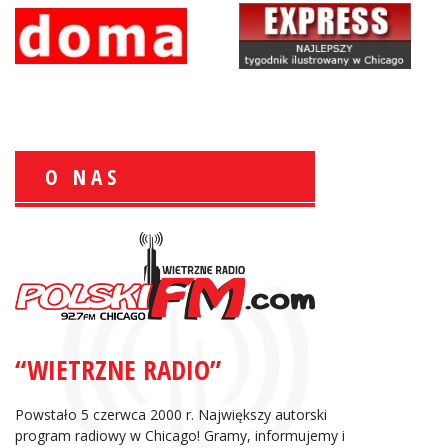
O NAS
Wiesław Książek:
Sport Polonijny
“WIETRZNE RADIO”
Zbigniew Wojewnik:
Informacje Giełdowe
Powstało 5 czerwca 2000 r. Największy autorski
program radiowy w Chicago! Gramy, informujemy i