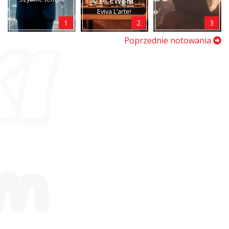
ZALEWSKI
Eviva L’arte!
1
2
3
Poprzednie notowania