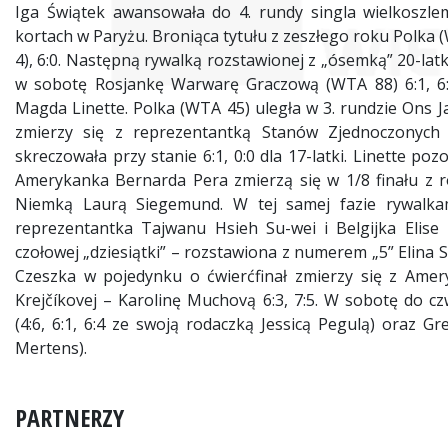
Iga Świątek awansowała do 4. rundy singla wielkoszl
kortach w Paryżu. Broniąca tytułu z zeszłego roku Polka 
4), 6:0. Następną rywalką rozstawionej z „ósemką” 20-lat
w sobotę Rosjankę Warwarę Graczową (WTA 88) 6:1, 6:2
Magda Linette. Polka (WTA 45) uległa w 3. rundzie Ons Ja
zmierzy się z reprezentantką Stanów Zjednoczonych 
skreczowała przy stanie 6:1, 0:0 dla 17-latki. Linette pozo
Amerykanka Bernarda Pera zmierzą się w 1/8 finału z 
Niemką Laurą Siegemund. W tej samej fazie rywalka
reprezentantka Tajwanu Hsieh Su-wei i Belgijka Elise
czołowej „dziesiątki” – rozstawiona z numerem „5” Elina Sw
Czeszka w pojedynku o ćwierćfinał zmierzy się z Amer
Krejčíkovej – Karolinę Muchovą 6:3, 7:5. W sobotę do c
(4:6, 6:1, 6:4 ze swoją rodaczką Jessicą Pegulą) oraz Grec
Mertens).
PARTNERZY