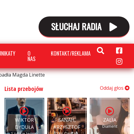
SŁUCHAJ RADIA
NIKATY
O
KONTAKT/REKLAMA
NAS
dpadła Magda Linette
Lista przebojów
Oddaj głos
WIKTOR
SANAH,
ZALIA
Diament
DYDUŁA
KRZYSZTOF
Szybkie tempo