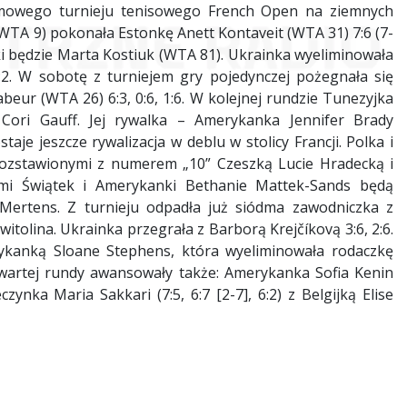
emowego turnieju tenisowego French Open na ziemnych
(WTA 9) pokonała Estonkę Anett Kontaveit (WTA 31) 7:6 (7-
ki będzie Marta Kostiuk (WTA 81). Ukrainka wyeliminowała
. W sobotę z turniejem gry pojedynczej pożegnała się
beur (WTA 26) 6:3, 0:6, 1:6. W kolejnej rundzie Tunezyjka
Cori Gauff. Jej rywalka – Amerykanka Jennifer Brady
staje jeszcze rywalizacja w deblu w stolicy Francji. Polka i
rozstawionymi z numerem „10” Czeszką Lucie Hradecką i
mi Świątek i Amerykanki Bethanie Mattek-Sands będą
 Mertens. Z turnieju odpadła już siódma zawodniczka z
itolina. Ukrainka przegrała z Barborą Krejčíkovą 3:6, 2:6.
ykanką Sloane Stephens, która wyeliminowała rodaczkę
zwartej rundy awansowały także: Amerykanka Sofia Kenin
zynka Maria Sakkari (7:5, 6:7 [2-7], 6:2) z Belgijką Elise