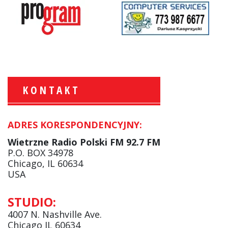
KONTAKT
ADRES KORESPONDENCYJNY:
Krzysztof Wawer:
Komentator
Wietrzne Radio Polski FM 92.7 FM
facebook
P.O. BOX 34978
Chicago, IL 60634
USA
Andrzej Wąsewicz:
STUDIO:
Komentator / Poranny Express
4007 N. Nashville Ave.
Chicago IL 60634