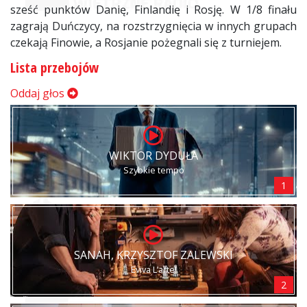
sześć punktów Danię, Finlandię i Rosję. W 1/8 finału
zagrają Duńczycy, na rozstrzygnięcia w innych grupach
czekają Finowie, a Rosjanie pożegnali się z turniejem.
Lista przebojów
Oddaj głos
WIKTOR DYDUŁA
Szybkie tempo
1
SANAH, KRZYSZTOF ZALEWSKI
Eviva L’arte!
2