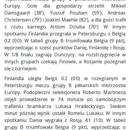
Europy. Gole dla gospodarzy strzelili: Mikkel
Damsgaard (38′), Yussuf Poulsen (59′), Andreas
Christensen (79′) i Joakim Maehle (82′), a dla gości trafił
z rzutu karnego Artiom Dziuba (70′). W innym
spotkaniu Finlandia przegrała w Petersburgu z Belgią
0:2 (0:0). W tabeli grupy B triumfowała Belgia (9 pkt),
wyprzedzając o sześć punktów Danię, Finlandię i Rosję.
W 1/8 finału zagrają Duńczycy, na rozstrzygnięcia w
innych grupach czekają Finowie, a Rosjanie pożegnali
się z turniejem.
Finlandia uległa Belgii 0:2 (0:0) w rozegranym w
Petersburgu meczu grupy B piłkarskich mistrzostw
Europy. Podopieczni selekcjonera Roberto Martineza
objęli prowadzenie w 74. minucie po samobójczym
trafieniu bramkarza Lukasa Hradecky’ego. Siedem
minut później wynik ustalił Romelu Lukaku. W innym
spotkaniu Dania wygrała z Rosją 4:1 (1:0). W tabeli
grupy B triumfowała Belgia (9 pkt), wyprzedzając o