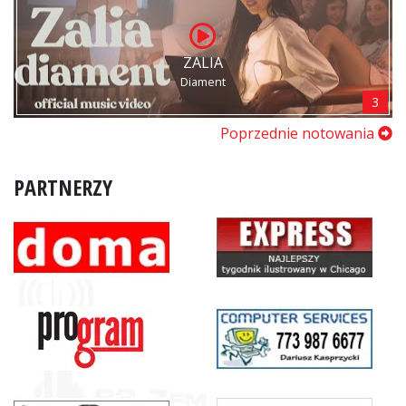
ZALIA
Diament
3
Poprzednie notowania
PARTNERZY