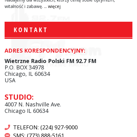
witalność i zabawę.
... więcej
KONTAKT
ADRES KORESPONDENCYJNY:
Wietrzne Radio Polski FM 92.7 FM
P.O. BOX 34978
Chicago, IL 60634
USA
STUDIO:
4007 N. Nashville Ave.
Chicago IL 60634
TELEFON: (224) 927-9000
SMS: (773) 888-5161