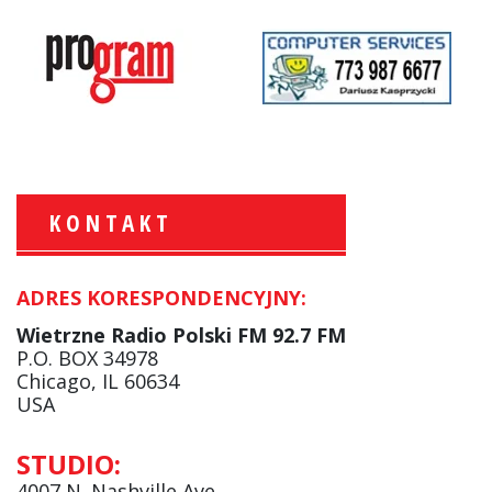
KONTAKT
ADRES KORESPONDENCYJNY:
Krzysztof Wawer:
Komentator
Wietrzne Radio Polski FM 92.7 FM
facebook
P.O. BOX 34978
Chicago, IL 60634
USA
Andrzej Wąsewicz:
STUDIO:
Komentator / Poranny Express
4007 N. Nashville Ave.