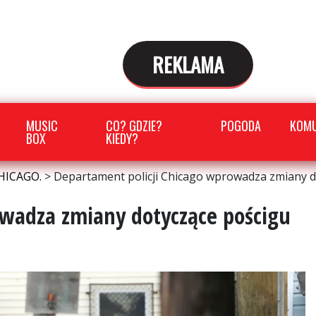
REKLAMA
MUSIC
CO? GDZIE?
POGODA
KOMU
BOX
KIEDY?
HICAGO.
>
Departament policji Chicago wprowadza zmiany d
owadza zmiany dotyczące pościgu