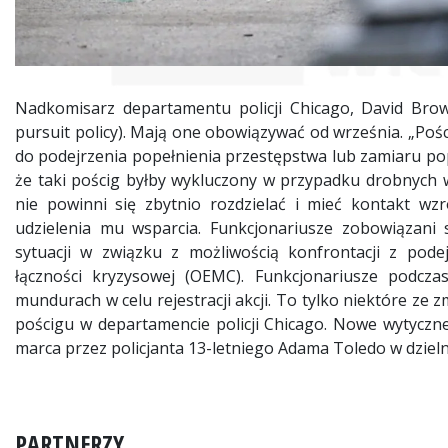
Nadkomisarz departamentu policji Chicago, David Brow
pursuit policy). Mają one obowiązywać od września. „Pośc
do podejrzenia popełnienia przestępstwa lub zamiaru pop
że taki pościg byłby wykluczony w przypadku drobnych w
nie powinni się zbytnio rozdzielać i mieć kontakt w
udzielenia mu wsparcia. Funkcjonariusze zobowiązani
sytuacji w związku z możliwością konfrontacji z podej
łączności kryzysowej (OEMC). Funkcjonariusze podcz
mundurach w celu rejestracji akcji. To tylko niektóre ze
pościgu w departamencie policji Chicago. Nowe wytyczn
marca przez policjanta 13-letniego Adama Toledo w dzielnic
PARTNERZY