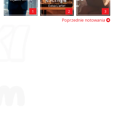
ZALEWSKI
Eviva L’arte!
1
2
3
Poprzednie notowania