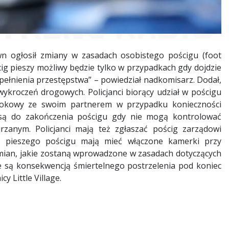
n ogłosił zmiany w zasadach osobistego pościgu (foot
ig pieszy możliwy będzie tylko w przypadkach gdy dojdzie
ełnienia przestępstwa” – powiedział nadkomisarz. Dodał,
ykroczeń drogowych. Policjanci biorący udział w pościgu
zrokowy ze swoim partnerem w przypadku konieczności
 są do zakończenia pościgu gdy nie mogą kontrolować
rzanym. Policjanci mają też zgłaszać pościg zarządowi
as pieszego pościgu mają mieć włączone kamerki przy
 zmian, jakie zostaną wprowadzone w zasadach dotyczących
e są konsekwencją śmiertelnego postrzelenia pod koniec
y Little Village.