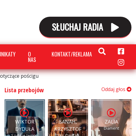
SŁUCHAJ RADIA
NIKATY
O
KONTAKT/REKLAMA
NAS
otyczące pościgu
Lista przebojów
Oddaj głos
WIKTOR
SANAH,
ZALIA
Diament
DYDUŁA
KRZYSZTOF
Szybkie tempo