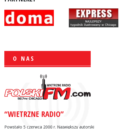
O NAS
Wiesław Książek:
Sport Polonijny
“WIETRZNE RADIO”
Zbigniew Wojewnik:
Informacje Giełdowe
Powstało 5 czerwca 2000 r. Największy autorski