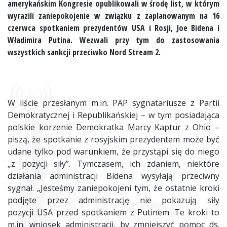
amerykańskim Kongresie opublikowali w środę list, w którym
wyrazili zaniepokojenie w związku z zaplanowanym na 16
czerwca spotkaniem prezydentów
USA
i Rosji, Joe Bidena i
Władimira Putina. Wezwali przy tym do zastosowania
wszystkich sankcji przeciwko Nord Stream 2.
W liście przesłanym m.in. PAP sygnatariusze z Partii
Demokratycznej i Republikańskiej – w tym posiadająca
polskie korzenie Demokratka Marcy Kaptur z Ohio –
piszą, że spotkanie z rosyjskim prezydentem może być
udane tylko pod warunkiem, że przystąpi się do niego
„z pozycji siły”. Tymczasem, ich zdaniem, niektóre
działania administracji Bidena wysyłają przeciwny
sygnał. „Jesteśmy zaniepokojeni tym, że ostatnie kroki
podjęte przez administrację nie pokazują siły
pozycji
USA
przed spotkaniem z Putinem. Te kroki to
m.in. wniosek administracji, by zmniejszyć pomoc ds.