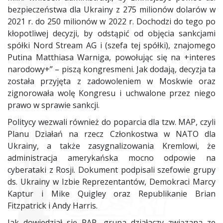
bezpieczeństwa dla Ukrainy z 275 milionów dolarów w
2021 r. do 250 milionów w 2022 r. Dochodzi do tego po
kłopotliwej decyzji, by odstąpić od objęcia sankcjami
spółki Nord Stream AG i (szefa tej spółki), znajomego
Putina Matthiasa Warniga, powołując się na +interes
narodowy+” – piszą kongresmeni. Jak dodają, decyzja ta
została przyjęta z zadowoleniem w Moskwie oraz
zignorowała wolę Kongresu i uchwalone przez niego
prawo w sprawie sankcji.
Politycy wezwali również do poparcia dla tzw. MAP, czyli
Planu Działań na rzecz Członkostwa w NATO dla
Ukrainy, a także zasygnalizowania Kremlowi, że
administracja amerykańska mocno odpowie na
cyberataki z Rosji. Dokument podpisali szefowie grupy
ds. Ukrainy w Izbie Reprezentantów, Demokraci Marcy
Kaptur i Mike Quigley oraz Republikanie Brian
Fitzpatrick i Andy Harris.
Jak dowiedział się PAP, grupa działaczy związana ze