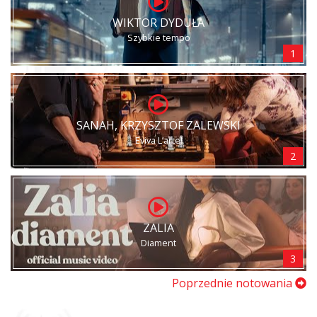
WIKTOR DYDUŁA
Szybkie tempo
1
SANAH, KRZYSZTOF ZALEWSKI
Eviva L’arte!
2
ZALIA
Diament
3
Poprzednie notowania