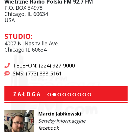
Wietrzne Radio Polski FM 92.7 FM
P.O. BOX 34978
Chicago, IL 60634
USA
STUDIO:
4007 N. Nashville Ave.
Chicago IL 60634
TELEFON: (224) 927-9000
SMS: (773) 888-5161
ZAŁOGA
Marcin Jabłkowski:
Serwisy Informacyjne
facebook