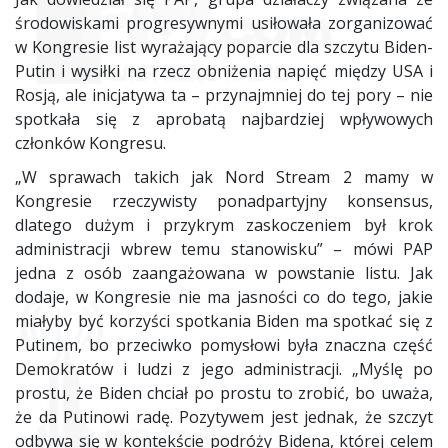
środowiskami progresywnymi usiłowała zorganizować
w Kongresie list wyrażający poparcie dla szczytu Biden-
Putin i wysiłki na rzecz obniżenia napięć między
USA
i
Rosją, ale inicjatywa ta – przynajmniej do tej pory – nie
spotkała się z aprobatą najbardziej wpływowych
członków Kongresu.
„W sprawach takich jak Nord Stream 2 mamy w
Kongresie rzeczywisty ponadpartyjny konsensus,
dlatego dużym i przykrym zaskoczeniem był krok
administracji wbrew temu stanowisku” – mówi PAP
jedna z osób zaangażowana w powstanie listu. Jak
dodaje, w Kongresie nie ma jasności co do tego, jakie
miałyby być korzyści spotkania Biden ma spotkać się z
Putinem, bo przeciwko pomysłowi była znaczna część
Demokratów i ludzi z jego administracji. „Myślę po
prostu, że Biden chciał po prostu to zrobić, bo uważa,
że da Putinowi radę. Pozytywem jest jednak, że szczyt
odbywa się w kontekście podróży Bidena, której celem