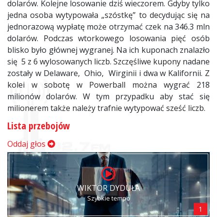
dolarów. Kolejne losowanie dziś wieczorem. Gdyby tylko
jedna osoba wytypowała „szóstkę” to decydując się na
jednorazową wypłatę może otrzymać czek na 346.3 mln
dolarów. Podczas wtorkowego losowania pięć osób
blisko było głównej wygranej. Na ich kuponach znalazło
się 5 z 6 wylosowanych liczb. Szczęśliwe kupony nadane
zostały w Delaware, Ohio, Wirginii i dwa w Kalifornii. Z
kolei w sobotę w Powerball można wygrać 218
milionów dolarów. W tym przypadku aby stać się
milionerem także należy trafnie wytypować sześć liczb.
Lista przebojów
Oddaj głos
WIKTOR DYDUŁA
Szybkie tempo
1