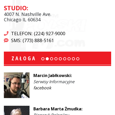
STUDIO:
4007 N. Nashville Ave.
Chicago IL 60634
TELEFON: (224) 927-9000
SMS: (773) 888-5161
ZAŁOGA
Marcin Jabłkowski:
Serwisy Informacyjne
facebook
Barbara Marta Żmudka:
Pieprzyk Polonijny