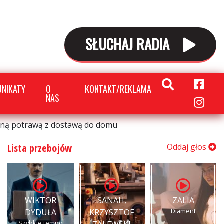
SŁUCHAJ RADIA
NIKATY
O
KONTAKT/REKLAMA
NAS
ianą potrawą z dostawą do domu
Lista przebojów
Oddaj głos
WIKTOR
SANAH,
ZALIA
Diament
DYDUŁA
KRZYSZTOF
Szybkie tempo