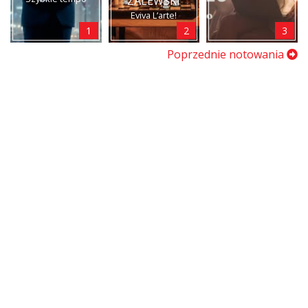
ZALEWSKI
Eviva L’arte!
1
2
3
Poprzednie notowania