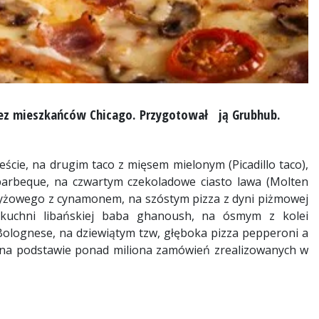
zez mieszkańców Chicago. Przygotował ją Grubhub.
ście, na drugim taco z mięsem mielonym (Picadillo taco),
barbeque, na czwartym czekoladowe ciasto lawa (Molten
 ryżowego z cynamonem, na szóstym pizza z dyni piżmowej
 kuchni libańskiej baba ghanoush, na ósmym z kolei
Bolognese, na dziewiątym tzw, głęboka pizza pepperoni a
 na podstawie ponad miliona zamówień zrealizowanych w