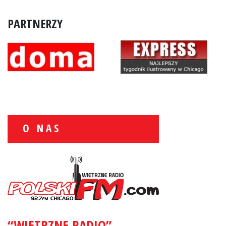
PARTNERZY
O NAS
Wiesław Książek:
Sport Polonijny
“WIETRZNE RADIO”