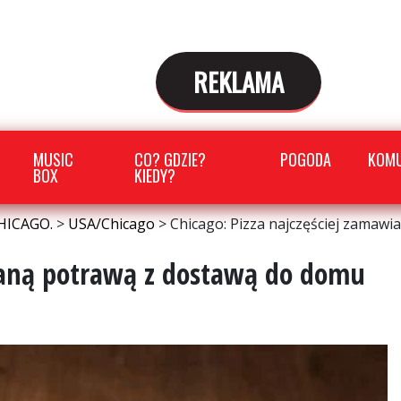
REKLAMA
MUSIC
CO? GDZIE?
POGODA
KOMU
BOX
KIEDY?
HICAGO.
>
USA/Chicago
>
Chicago: Pizza najczęściej zamaw
wianą potrawą z dostawą do domu