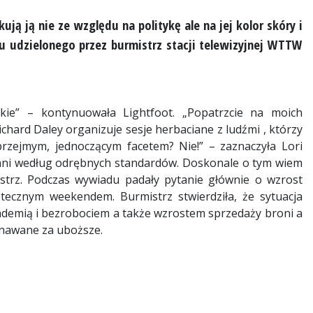
ują ją nie ze względu na politykę ale na jej kolor skóry i
u udzielonego przez burmistrz stacji telewizyjnej WTTW
kie” – kontynuowała Lightfoot. „Popatrzcie na moich
chard Daley organizuje sesje herbaciane z ludźmi , którzy
rzejmym, jednoczącym facetem? Nie!” – zaznaczyła Lori
niani według odrębnych standardów. Doskonale o tym wiem
strz. Podczas wywiadu padały pytanie głównie o wzrost
tecznym weekendem. Burmistrz stwierdziła, że sytuacja
emią i bezrobociem a także wzrostem sprzedaży broni a
uznawane za uboższe.