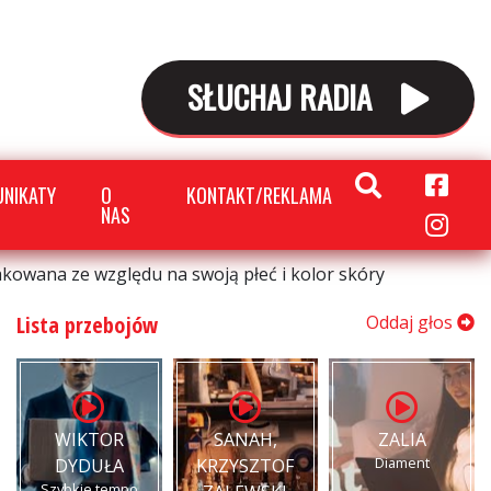
SŁUCHAJ RADIA
NIKATY
O
KONTAKT/REKLAMA
NAS
akowana ze względu na swoją płeć i kolor skóry
Lista przebojów
Oddaj głos
WIKTOR
SANAH,
ZALIA
Diament
DYDUŁA
KRZYSZTOF
Szybkie tempo