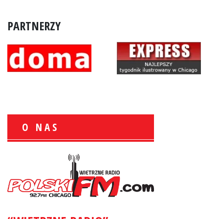
PARTNERZY
O NAS
Wiesław Książek:
Sport Polonijny
Zbigniew Wojewnik:
Informacje Giełdowe