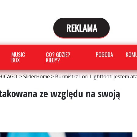
REKLAMA
MUSIC
CO? GDZIE?
POGODA
KOMU
BOX
KIEDY?
HICAGO.
>
SliderHome
>
Burmistrz Lori Lightfoot: Jestem at
 atakowana ze względu na swoją