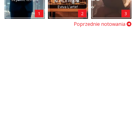
ZALEWSKI
Eviva L’arte!
1
2
3
Poprzednie notowania