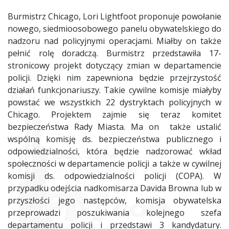
Burmistrz Chicago, Lori Lightfoot proponuje powołanie
nowego, siedmioosobowego panelu obywatelskiego do
nadzoru nad policyjnymi operacjami. Miałby on także
pełnić rolę doradczą. Burmistrz przedstawiła 17-
stronicowy projekt dotyczący zmian w departamencie
policji. Dzięki nim zapewniona będzie przejrzystość
działań funkcjonariuszy. Takie cywilne komisje miałyby
powstać we wszystkich 22 dystryktach policyjnych w
Chicago. Projektem zajmie się teraz komitet
bezpieczeństwa Rady Miasta. Ma on także ustalić
wspólną komisję ds. bezpieczeństwa publicznego i
odpowiedzialności, która będzie nadzorować wkład
społeczności w departamencie policji a także w cywilnej
komisji ds. odpowiedzialności policji (COPA). W
przypadku odejścia nadkomisarza Davida Browna lub w
przyszłości jego następców, komisja obywatelska
przeprowadzi poszukiwania kolejnego szefa
departamentu policji i przedstawi 3 kandydatury.