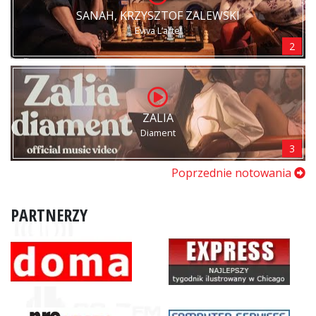
SANAH, KRZYSZTOF ZALEWSKI
Eviva L’arte!
2
ZALIA
Diament
3
Poprzednie notowania
PARTNERZY