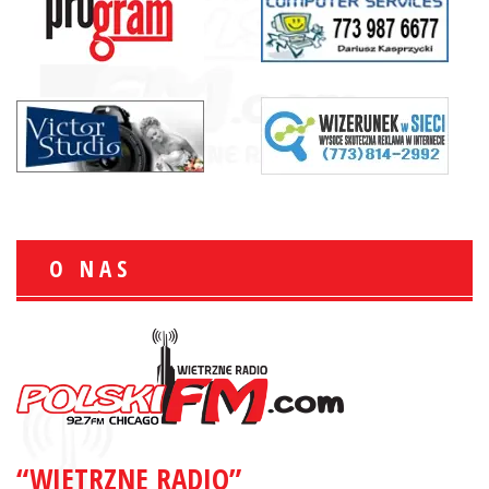
O NAS
“WIETRZNE RADIO”