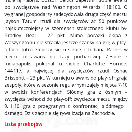
Indianą Pacers. Boston Celtics zapewnili sobie awans
po zwycięstwie nad Washington Wizards 118:100. O
wygranej gospodarzy zadecydowała druga część meczu.
Jayson Tatum rzucił dla zwycięzców aż 50 punktów;
najskuteczniejszy w szeregach stołecznego klubu był
Bradley Beal – 22 pkt. Mimo porażki ekipa z
Waszyngtonu nie straciła jeszcze szansy na grę w play-
offach. Jutro zmierzy się u siebie z Indianą Pacers w
meczu o awans do fazy pucharowej. Zespół z
Indianapolis pokonał u siebie Charlotte Hornets
144:117, a najwięcej dla zwycięzców rzucił Oshae
Brissehtt – 23 pkt. W turnieju o awans do play-off grają
zespoły, które w sezonie regularnym zajęły miejsca 7-10
w swoich konferencjach. Siódmy gra z ósmym –
zwycięzca wchodzi do play-off; zwycięzca meczu między
9. i 10. gra z przegranym z konfrontacji siódmego i
ósmego. Dziś zacznie się rywalizacja na Zachodzie.
Lista przebojów