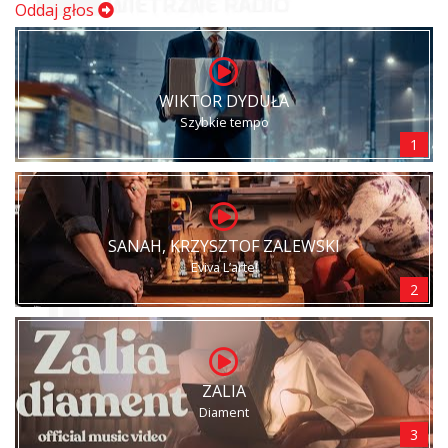
Oddaj głos
WIKTOR DYDUŁA
Szybkie tempo
1
SANAH, KRZYSZTOF ZALEWSKI
Eviva L’arte!
2
ZALIA
Diament
3