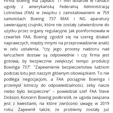
Firma Boeing ma zapłacić 17 mln dolarów w ramach
ugody z amerykańską Federalną Administracją
Lotnictwa (FAA) w związku z zainstalowaniem w 759
samolotach Boeing 737 MAX i NG aparatury
zawierającej czujniki, które nie zostały zatwierdzone do
użytku przez organy regulacyjne. Jak poinformowała w
czwartek FAA, Boeing zgodził się na szereg działań
naprawczych, między innymi na przeprowadzenie analiz
w celu ustalenia, "czy jego procesy nadzoru nad
łańcuchem dostaw są odpowiednie i czy firma jest
gotowa, by bezpiecznie zwiększyć tempo produkcji
Boeinga 737". "Zapewnienie bezpieczeństwa ludziom
podczas lotu jest naszym głównym obowiązkiem. To nie
podlega negocjacjom, a FAA pociągnie Boeinga i
przemysł lotniczy do odpowiedzialności, żeby nasze
niebo było bezpieczne" – powiedział szef FAA Steve
Dickson. Koncern Boeing podkreślił, że ugoda związana
jest z kwestiami, na które zwrócono uwagę w 2019
roku. Zapewnił także, że problemy zostały już