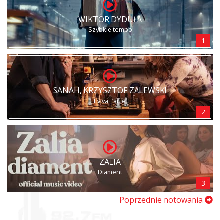
WIKTOR DYDUŁA
Szybkie tempo
1
SANAH, KRZYSZTOF ZALEWSKI
Eviva L’arte!
2
ZALIA
Diament
3
Poprzednie notowania