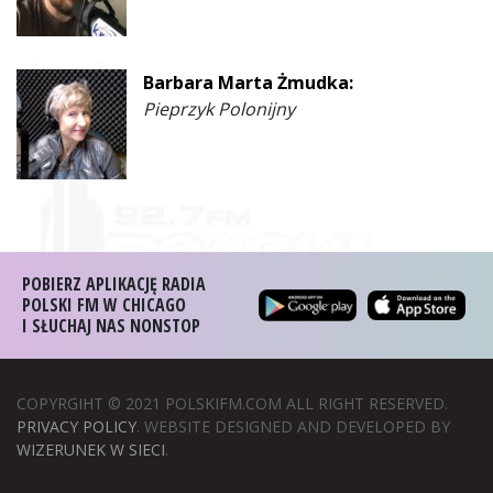
Barbara Marta Żmudka:
Pieprzyk Polonijny
POBIERZ APLIKACJĘ RADIA
POLSKI FM W CHICAGO
I SŁUCHAJ NAS NONSTOP
COPYRGIHT © 2021 POLSKIFM.COM ALL RIGHT RESERVED.
PRIVACY POLICY
. WEBSITE DESIGNED AND DEVELOPED BY
WIZERUNEK W SIECI
.