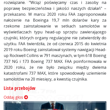
rozwiązane. "Wciąż poświęcamy czas i zasoby na
poprawę bezpieczeństwa i jakości naszych działań" –
przekazano. W marcu 2020 roku FAA zaproponowała
nałożenie na Boeinga 19,7 mln dolarów kary za
rzekome zainstalowanie w setkach samolotów w
wyświetlaczach typu head-up sprzętu zawierającego
czujniki, których organy regulacyjne nie zatwierdziły do
użytku. FAA twierdziła, że od czerwca 2015 do kwietnia
2019 roku Boeing zainstalował systemy nawigacji Head-
up Rockwell Collins w 791 maszynach, w tym 618 Boeing
737 NG i 173 Boeing 737 MAX. FAA poinformowała w
2020 roku, że nie było związku między dwiema
katastrofami 737 MAX, które spowodowały uziemienie
samolotów na 20 miesięcy, a kwestią czujnika.
Lista przebojów
Oddaj głos