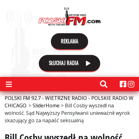
REKLAMA
SŁUCHAJ RADIA
POLSKI FM 92.7 - WIETRZNE RADIO - POLSKIE RADIO W
CHICAGO.
>
SliderHome
>
Bill Cosby wyszedł na
wolność. Sąd Najwyższy Pensylwanii unieważnił wyrok
skazujący go za napaść seksualną
Bill Cosby wyszedł na wolność.