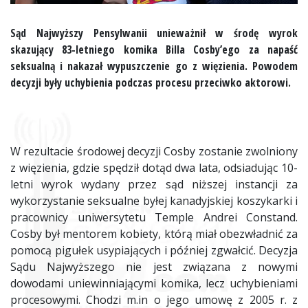
Sąd Najwyższy Pensylwanii unieważnił w środę wyrok
skazujący 83-letniego komika Billa Cosby’ego za napaść
seksualną i nakazał wypuszczenie go z więzienia. Powodem
decyzji były uchybienia podczas procesu przeciwko aktorowi.
W rezultacie środowej decyzji Cosby zostanie zwolniony
z więzienia, gdzie spędził dotąd dwa lata, odsiadując 10-
letni wyrok wydany przez sąd niższej instancji za
wykorzystanie seksualne byłej kanadyjskiej koszykarki i
pracownicy uniwersytetu Temple Andrei Constand.
Cosby był mentorem kobiety, którą miał obezwładnić za
pomocą pigułek usypiających i później zgwałcić. Decyzja
Sądu Najwyższego nie jest związana z nowymi
dowodami uniewinniającymi komika, lecz uchybieniami
procesowymi. Chodzi m.in o jego umowę z 2005 r. z