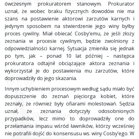
ówczesnym prokuratorem stanowym. Prokurator
uznał, że wobec braku fizycznych dowodów nie ma
szans na postawienie aktorowi zarzutów karnych i
jedynym sposobem na stwierdzenie jego winy byłby
proces cywilny. Miał obiecać Cosby’emu, że jeśli złoży
zeznania w procesie cywilnym, będzie zwolniony z
odpowiedzialności karnej. Sytuacja zmieniła się jednak
po tym, jak – ponad 10 lat później – następca
prokuratora odtajnił obciążające aktora zeznania i
wykorzystał je do postawienia mu zarzutów, które
doprowadziły do jego skazania.
Innym uchybieniem procesowym według sądu miało być
dopuszczenie do zeznań pięciorga kobiet, które
zeznały, że również były ofiarami molestowań. Sędzia
uznał, że zeznania dotyczyły odosobnionych
przypadków, lecz mimo to doprowadziły one do
przełamania impasu wśród ławników, którzy wcześniej
nie potrafili dojść do konsensusu ws. winy Cosby’ego. W