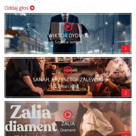
Oddaj głos
WIKTOR DYDUŁA
Szybkie tempo
1
SANAH, KRZYSZTOF ZALEWSKI
Eviva L’arte!
2
ZALIA
Diament