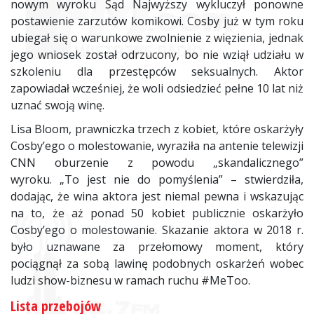
nowym wyroku Sąd Najwyższy wykluczył ponowne
postawienie zarzutów komikowi. Cosby już w tym roku
ubiegał się o warunkowe zwolnienie z więzienia, jednak
jego wniosek został odrzucony, bo nie wziął udziału w
szkoleniu dla przestępców seksualnych. Aktor
zapowiadał wcześniej, że woli odsiedzieć pełne 10 lat niż
uznać swoją winę.
Lisa Bloom, prawniczka trzech z kobiet, które oskarżyły
Cosby’ego o molestowanie, wyraziła na antenie telewizji
CNN oburzenie z powodu „skandalicznego”
wyroku. „To jest nie do pomyślenia” – stwierdziła,
dodając, że wina aktora jest niemal pewna i wskazując
na to, że aż ponad 50 kobiet publicznie oskarżyło
Cosby’ego o molestowanie. Skazanie aktora w 2018 r.
było uznawane za przełomowy moment, który
pociągnął za sobą lawinę podobnych oskarżeń wobec
ludzi show-biznesu w ramach ruchu #MeToo.
Lista przebojów