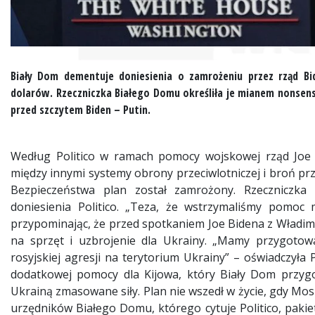
Biały Dom dementuje doniesienia o zamrożeniu przez rząd B
dolarów. Rzeczniczka Białego Domu określiła je mianem nonsen
przed szczytem Biden – Putin.
Według Politico w ramach pomocy wojskowej rząd Joe 
między innymi systemy obrony przeciwlotniczej i broń prz
Bezpieczeństwa plan został zamrożony. Rzeczniczk
doniesienia Politico. „Teza, że wstrzymaliśmy pomoc 
przypominając, że przed spotkaniem Joe Bidena z Władim
na sprzęt i uzbrojenie dla Ukrainy. „Mamy przygoto
rosyjskiej agresji na terytorium Ukrainy” – oświadczyła P
dodatkowej pomocy dla Kijowa, który Biały Dom przygo
Ukrainą zmasowane siły. Plan nie wszedł w życie, gdy Mos
urzędników Białego Domu, którego cytuje Politico, pakie