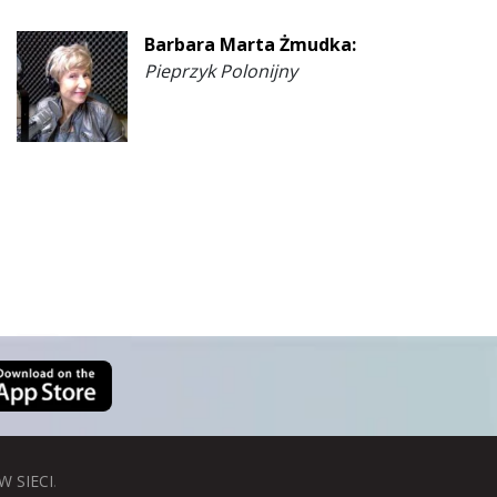
Barbara Marta Żmudka:
Pieprzyk Polonijny
W SIECI
.