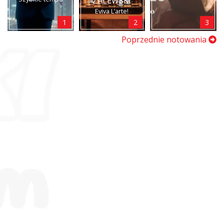
ZALEWSKI
Eviva L’arte!
1
2
3
Poprzednie notowania