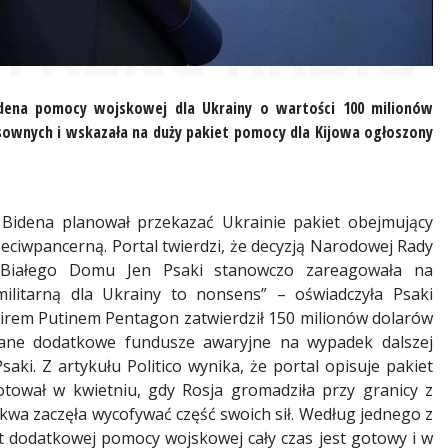
idena pomocy wojskowej dla Ukrainy o wartości 100 milionów
sownych i wskazała na duży pakiet pomocy dla Kijowa ogłoszony
Bidena planował przekazać Ukrainie pakiet obejmujący
eciwpancerną. Portal twierdzi, że decyzją Narodowej Rady
a Białego Domu Jen Psaki stanowczo zareagowała na
militarną dla Ukrainy to nonsens” – oświadczyła Psaki
irem Putinem Pentagon zatwierdził 150 milionów dolarów
wane dodatkowe fundusze awaryjne na wypadek dalszej
saki. Z artykułu Politico wynika, że portal opisuje pakiet
tował w kwietniu, gdy Rosja gromadziła przy granicy z
kwa zaczęła wycofywać część swoich sił. Według jednego z
t dodatkowej pomocy wojskowej cały czas jest gotowy i w