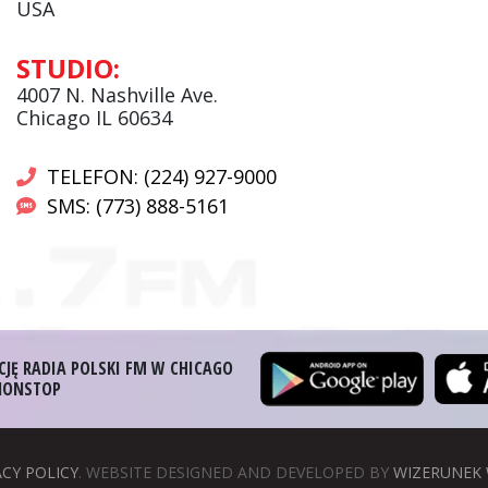
USA
Andrzej Wąsewicz:
STUDIO:
Komentator / Poranny Express
4007 N. Nashville Ave.
Chicago IL 60634
TELEFON: (224) 927-9000
SMS: (773) 888-5161
CJĘ RADIA POLSKI FM W CHICAGO
 NONSTOP
ACY POLICY
. WEBSITE DESIGNED AND DEVELOPED BY
WIZERUNEK 