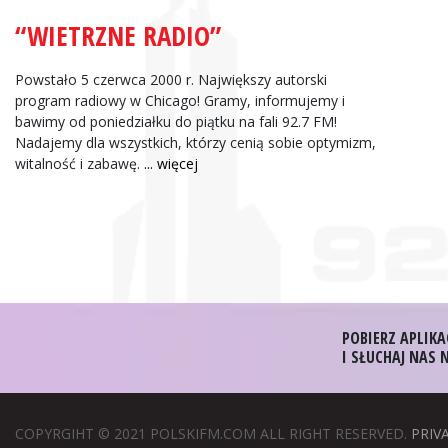
“WIETRZNE RADIO”
Zbigniew Wojewnik:
Informacje Giełdowe
Powstało 5 czerwca 2000 r. Największy autorski
program radiowy w Chicago! Gramy, informujemy i
bawimy od poniedziałku do piątku na fali 92.7 FM!
Nadajemy dla wszystkich, którzy cenią sobie optymizm,
witalność i zabawę.
... więcej
POBIERZ APLIKA
I SŁUCHAJ NAS
COPYRGIHT © 2021 POLSKIFM.COM ALL RIGHT RESERVED.
PRIV