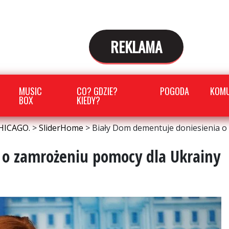
REKLAMA
MUSIC
CO? GDZIE?
POGODA
KOMU
BOX
KIEDY?
HICAGO.
>
SliderHome
>
Biały Dom dementuje doniesienia o
 o zamrożeniu pomocy dla Ukrainy