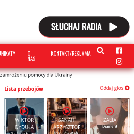
SŁUCHAJ RADIA
NIKATY
O
KONTAKT/REKLAMA
NAS
 zamrożeniu pomocy dla Ukrainy
Lista przebojów
Oddaj głos
WIKTOR
SANAH,
ZALIA
Diament
DYDUŁA
KRZYSZTOF
Szybkie tempo