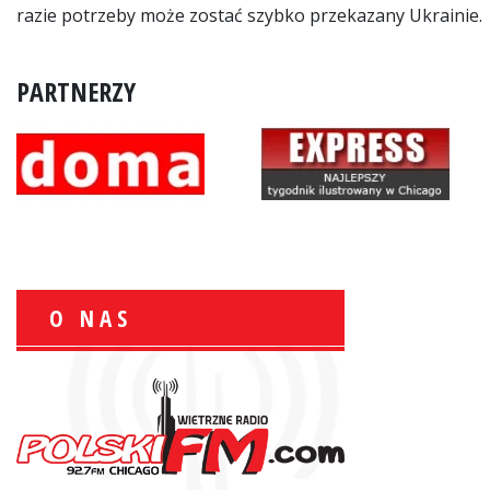
razie potrzeby może zostać szybko przekazany Ukrainie.
PARTNERZY
O NAS
Wiesław Książek:
Sport Polonijny