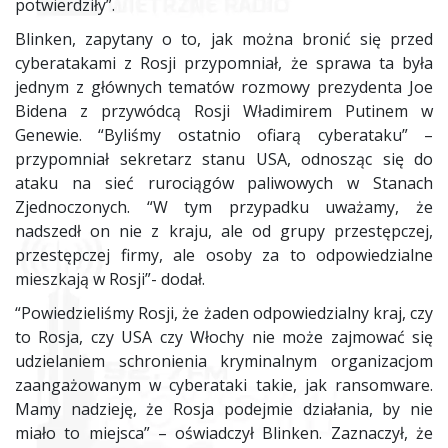
potwierdziły”.
Blinken, zapytany o to, jak można bronić się przed
cyberatakami z Rosji przypomniał, że sprawa ta była
jednym z głównych tematów rozmowy prezydenta Joe
Bidena z przywódcą Rosji Władimirem Putinem w
Genewie. “Byliśmy ostatnio ofiarą cyberataku” –
przypomniał sekretarz stanu
USA
, odnosząc się do
ataku na sieć rurociągów paliwowych w Stanach
Zjednoczonych. “W tym przypadku uważamy, że
nadszedł on nie z kraju, ale od grupy przestępczej,
przestępczej firmy, ale osoby za to odpowiedzialne
mieszkają w Rosji”- dodał.
“Powiedzieliśmy Rosji, że żaden odpowiedzialny kraj, czy
to Rosja, czy
USA
czy Włochy nie może zajmować się
udzielaniem schronienia kryminalnym organizacjom
zaangażowanym w cyberataki takie, jak ransomware.
Mamy nadzieję, że Rosja podejmie działania, by nie
miało to miejsca” – oświadczył Blinken. Zaznaczył, że