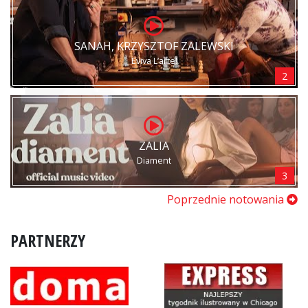
SANAH, KRZYSZTOF ZALEWSKI
Eviva L’arte!
2
ZALIA
Diament
3
Poprzednie notowania
PARTNERZY