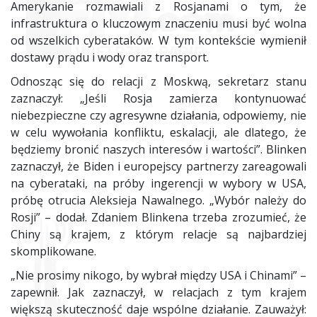
Amerykanie rozmawiali z Rosjanami o tym, że
infrastruktura o kluczowym znaczeniu musi być wolna
od wszelkich cyberataków. W tym kontekście wymienił
dostawy prądu i wody oraz transport.
Odnosząc się do relacji z Moskwą, sekretarz stanu
zaznaczył: „Jeśli Rosja zamierza kontynuować
niebezpieczne czy agresywne działania, odpowiemy, nie
w celu wywołania konfliktu, eskalacji, ale dlatego, że
będziemy bronić naszych interesów i wartości”. Blinken
zaznaczył, że Biden i europejscy partnerzy zareagowali
na cyberataki, na próby ingerencji w wybory w
USA
,
próbę otrucia Aleksieja Nawalnego. „Wybór należy do
Rosji” – dodał. Zdaniem Blinkena trzeba zrozumieć, że
Chiny są krajem, z którym relacje są najbardziej
skomplikowane.
„Nie prosimy nikogo, by wybrał między
USA
i Chinami” –
zapewnił. Jak zaznaczył, w relacjach z tym krajem
większą skuteczność daje wspólne działanie. Zauważył: