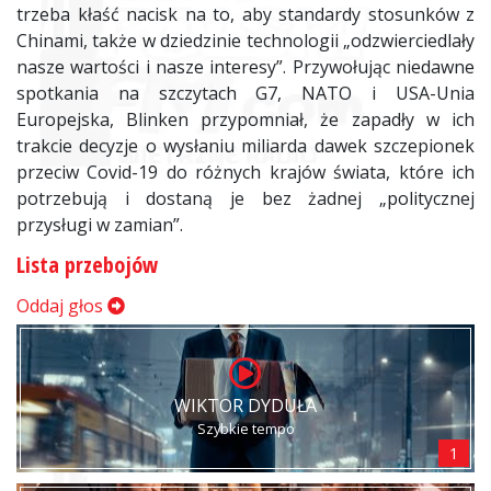
trzeba kłaść nacisk na to, aby standardy stosunków z
Chinami, także w dziedzinie technologii „odzwierciedlały
nasze wartości i nasze interesy”. Przywołując niedawne
spotkania na szczytach G7, NATO i
USA
-Unia
Europejska, Blinken przypomniał, że zapadły w ich
trakcie decyzje o wysłaniu miliarda dawek szczepionek
przeciw Covid-19 do różnych krajów świata, które ich
potrzebują i dostaną je bez żadnej „politycznej
przysługi w zamian”.
Lista przebojów
Oddaj głos
WIKTOR DYDUŁA
Szybkie tempo
1